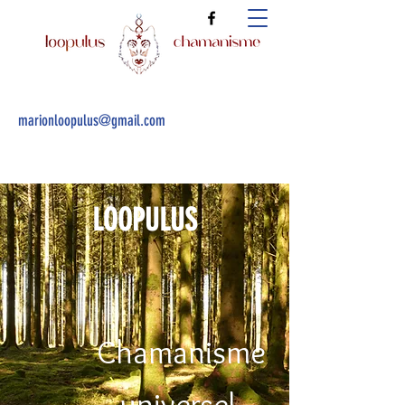
marionloopulus@gmail.com
LOOPULUS
Chamanisme
universel