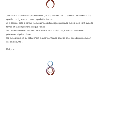
Je suis venu tard au chamanisme et grâce à Marion, j'ai pu avoir accès à des soins
qu'elle prodigue avec beaucoup d'attention et
et d'écoute, cela a permis l'émergence de blocages profonds qui se résolvent avec le
temps et la compréhension que j'en ai !
Sur ce chemin entre les mondes visibles et non visibles, l'aide de Marion est
précieuse et primordiale ...
Ce qui est décisif au début c'est d'avoir confiance et avec elle pas de problème on
est en sécurité .
Philippe.
J'ai effectué un voyage chamanique avec Marion lors duquel j'ai rencontré mon
animal de pouvoir, celui ci m'a purifier et c'était assez intense. J'ai ensuite effectué 2
soin individuel, purification et réunion ça a été une expérience très forte provoquant de
vrais changements dans ma vie. Disons que ça m'a ouvert les yeux sur beaucoup de
choses et remise sur mon chemin. Si vous avez une profonde envie d'avancer mais
que vous ne savez pas ce qui coince allez voir Marion. C'est un guide bienveillant ,
ses soins sont doux mais très efficace et son retour m'a permis d'y voir plus clair . Je
recommande le travail individuel, immense gratitude.
Gaelle