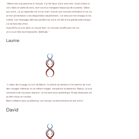
" Marion est une personne à l'écoute. J'ai fait deux soins avec elle. Avant d'aller la
voir j'étais en perte de sens, burn out et je mangeais beaucoup de sucreries. Grâce
aux soins, j'ai pu reprendre ma vie en main, trouver une nouvelle orientation à ma vie
et mon alimentation s'est rééquilibrée naturellement. J'ai retrouvé mon énergie et ma
vitalité. Les messages délivrés pendant les soins ont été d'une grande aide lorsque
j'ai dû faire des choix.
Aujourd'hui je suis dans un nouvel élan, un nouveau souffle pour ma vie.
Je lui suis très reconnaissante. Gratitude. "
Laurine
" L'odeur de la sauge, la voix de Marion, le rythme du tambour m'ont permis de vivre
des voyages intérieurs où se mêlent images, sensations et présence. Depuis, je suis
connecté à de nouveaux besoins. Je me sens plus authentique. Et des blessures ont
pu être mises en lumière.
Merci à Marion pour sa présence, son écoute, sa bienveillance et ses soins."
David