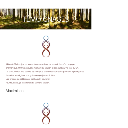
TÉMOIGNAGES
"Grâce à Marion, j'ai pu rencontrer mon animal de pouvoir lors d'un voyage
chamanique. Un très chouette moment où Marion et son tambour ne font qu'un.
De plus, Marion m'a permis d'y voir plus clair suite à un soin qu'elle m'a prodigué et
de mettre le doigt sur une guérison que j'avais à faire.
Les choses se débloquent petit à petit pour moi.
Pour tout cela, je recommande! Et merci Marion."
Maximilien