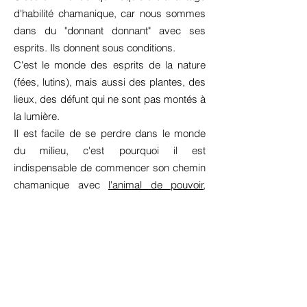
d'habilité chamanique, car nous sommes
dans du "donnant donnant" avec ses
esprits. Ils donnent sous conditions.
C'est le monde des esprits de la nature
(fées, lutins), mais aussi des plantes, des
lieux, des défunt qui ne sont pas montés à
la lumière.
Il est facile de se perdre dans le monde
du milieu, c'est pourquoi il est
indispensable de commencer son chemin
chamanique avec
l'animal de pouvoir
,
notre guide N°1 des mondes
chamaniques.
Le monde du milieu est un monde encore
soumis à l'espace et au temps. C'est le
monde le plus proche de notre incarnation
terrestre.