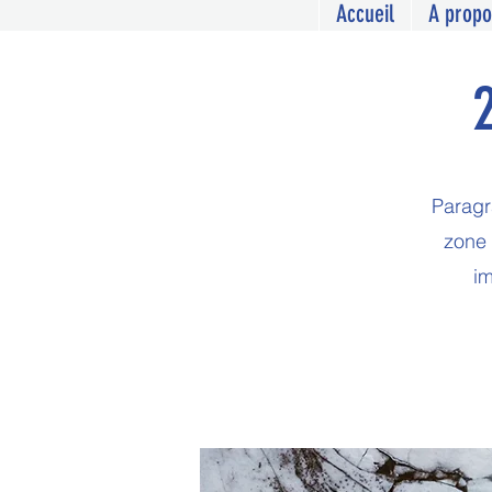
Accueil
A propo
Paragr
zone 
im