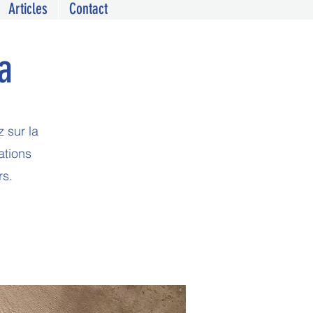
Articles
Contact
a
 sur la
ations
rs.